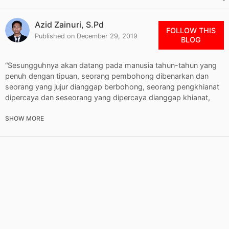
Azid Zainuri, S.Pd
FOLLOW THIS
Published on
December 29, 2019
BLOG
“Sesungguhnya akan datang pada manusia tahun-tahun yang
penuh dengan tipuan, seorang pembohong dibenarkan dan
seorang yang jujur dianggap berbohong, seorang pengkhianat
dipercaya dan seseorang yang dipercaya dianggap khianat,
dan saat itu Ruwaibidhah akan berbicara.” Ditanyakan kepada
beliau, “Siapakah Ruwaibidhah itu?” Beliau menjawab, “Ia adalah
orang bodoh yang berbicara tentang urusan orang banyak
(umat).”
(HR.AHMAD)
Video ini diambil dari ESKATOLOGI ISLAM AKHIR ZAMAN oleh
Ust. Rahmat Baiquni di Masjid Salman ITB