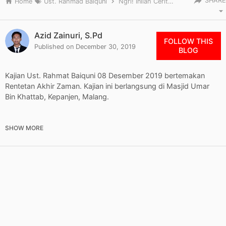
SHARE
Home
Ust. Rahmad Baiquni
Ngri! Inilah Cerita Rentetan Akhir Zaman Tentang Yakjuj dan Makjuj Oleh Ust. Rahmat Baequni
Azid Zainuri, S.Pd
FOLLOW THIS
Published on
December 30, 2019
BLOG
Kajian Ust. Rahmat Baiquni 08 Desember 2019 bertemakan
Rentetan Akhir Zaman. Kajian ini berlangsung di Masjid Umar
Bin Khattab, Kepanjen, Malang.
Adapun kali ini admin hanya mengambil topik khusus terkait
kisah yakjuj dan makjuj, dimana admin mengambil potongan
dari ceramah Ust. Rahmat Baequni dengan tema Peristiwa
Rentetan Akhir Zaman.
Video tentang rentetan peristiwa akhir zaman oleh Ust. Rahmat
Baiquni ini sebenarnya terdapat 3 part, jika anda tertarik anda
bisa menonton video lainnya dibawah ini:
Rentetan Peristiwa Akhir Zaman Part 1